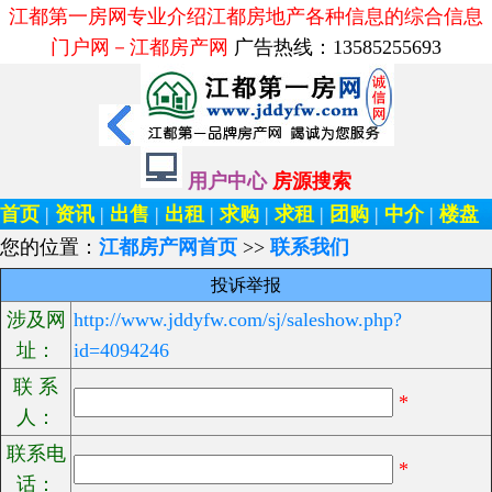
江都第一房网专业介绍江都房地产各种信息的综合信息
门户网－江都房产网
广告热线：13585255693
用户中心
房源搜索
首页
|
资讯
|
出售
|
出租
|
求购
|
求租
|
团购
|
中介
|
楼盘
您的位置：
江都房产网首页
>>
联系我们
投诉举报
涉及网
http://www.jddyfw.com/sj/saleshow.php?
址：
id=4094246
联 系
*
人：
联系电
*
话：