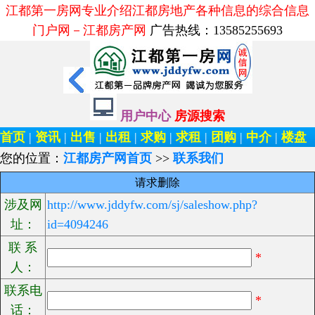
江都第一房网专业介绍江都房地产各种信息的综合信息
门户网－江都房产网
广告热线：13585255693
用户中心
房源搜索
首页
|
资讯
|
出售
|
出租
|
求购
|
求租
|
团购
|
中介
|
楼盘
您的位置：
江都房产网首页
>>
联系我们
请求删除
涉及网
http://www.jddyfw.com/sj/saleshow.php?
址：
id=4094246
联 系
*
人：
联系电
*
话：