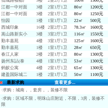
仙城路福都广
5楼
2室2厅1卫
100㎡
1500元
江都一中对面
3楼
2室1厅1卫
80㎡
1200元
江都一中对面
3楼
2室1厅1卫
80㎡
1250元
怡园
1楼
1室1厅1卫
22㎡
500元
西城印象
16楼
2室2厅1卫
78.3㎡
1600元
嵩山路新实小
3楼
3室2厅1卫
116㎡
1550元
勤丰嘉苑
4楼
3室1厅1卫
125㎡
1600元
勤丰嘉苑
1楼
1室1厅1卫
28㎡
650元
春江人家
2楼
2室1厅1卫
80㎡
1300元
扬州东詀(泰
4楼
1室1厅1卫
53㎡
1300元
蚂蚁公寓
4楼
2室1厅1卫
65㎡
1300元
建盈国际城二
1楼
2室1厅1卫
50㎡
1100元
最新求购
查看更多...
·求购：城南，，套房，，装修不限
·求购：区域不限，明珠山庄附近，不限，3房，装修不
限