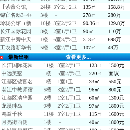
【紫薇公馆,
24楼
3室2厅2卫
135㎡
158.8万
锦官名邸3+4+
3楼
－
278㎡
280万
玲珑公馆（新
10楼
3室2厅2卫
90.36㎡
129.8万
长江国际花园
8楼
2室1厅1卫
90㎡
110万
新江中旁中天
1楼
6室3厅3卫
313㎡
698万
工农路新华书
5楼
3室2厅1卫
107㎡
49万
最新出租
查看更多...
长江国际花园
11楼
3室2厅1卫
123㎡
1500元
中远美墅
1楼
5室2厅5卫
220㎡
面议
江都区锦官名
1楼
1室1卫
33㎡
550元
老江中教师宿
5楼
3室2厅1卫
96㎡
800元
江都区清华园
2楼
1室1厅1卫
60㎡
1300元
龙溪畔岛
9楼
2室2厅1卫
97㎡
1800元
鸿益千秋
11楼
3室1厅1卫
115㎡
1600元
月亮街西侧
1楼
－
40㎡
1800元