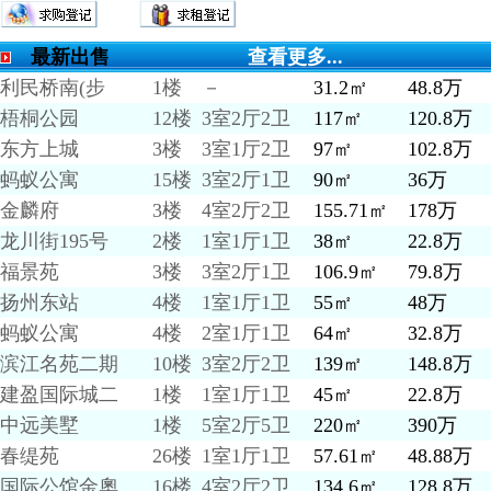
最新出售
查看更多...
利民桥南(步
1楼
－
31.2㎡
48.8万
梧桐公园
12楼
3室2厅2卫
117㎡
120.8万
东方上城
3楼
3室1厅2卫
97㎡
102.8万
蚂蚁公寓
15楼
3室2厅1卫
90㎡
36万
金麟府
3楼
4室2厅2卫
155.71㎡
178万
龙川街195号
2楼
1室1厅1卫
38㎡
22.8万
福景苑
3楼
3室2厅1卫
106.9㎡
79.8万
扬州东站
4楼
1室1厅1卫
55㎡
48万
蚂蚁公寓
4楼
2室1厅1卫
64㎡
32.8万
滨江名苑二期
10楼
3室2厅2卫
139㎡
148.8万
建盈国际城二
1楼
1室1厅1卫
45㎡
22.8万
中远美墅
1楼
5室2厅5卫
220㎡
390万
春缇苑
26楼
1室1厅1卫
57.61㎡
48.88万
国际公馆金奧
16楼
4室2厅2卫
134.6㎡
128.8万