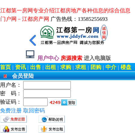
江都第一房网专业介绍江都房地产各种信息的综合信息
门户网－江都房产网
广告热线：13585255693
用户中心
房源搜索
进入电脑版
首页
|
资讯
|
出售
|
出租
|
求购
|
求租
|
团购
|
中介
|
楼盘
会员登陆
用户名：
密 码：
验证码：
免费注册
取回密码