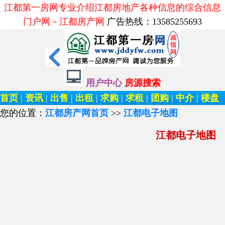
江都第一房网专业介绍江都房地产各种信息的综合信息
门户网－江都房产网
广告热线：13585255693
用户中心
房源搜索
首页
|
资讯
|
出售
|
出租
|
求购
|
求租
|
团购
|
中介
|
楼盘
您的位置：
江都房产网首页
>>
江都电子地图
江都电子地图