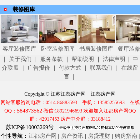
装修图库
客厅装修图库
卧室装修图库
书房装修图库
餐厅装
｜
关于我们
｜
服务条款
｜
帮助说明
｜
法律声明
｜
中
介联盟
｜
广告报价
｜
付款方式
｜
联系我们
｜
在线留
言
｜
Copyright © 江苏江都房产网 江都房产网
网站客服咨询电话：0514-86883593 手机：13585255693 在线
584873562
QQ：
微信:18921946693 欢迎加入江都房产网QQ
群：42917453 房产中介群：33188412
苏ICP备10003269号
个性导航：
江都房产网
|
房产资讯
|
房贷理财
|
购房指南
|