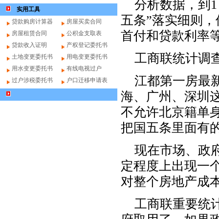
分析数据，到1
实用工具
五条”落实细则，
贷款购房计算器
房屋买卖合同
首付和贷款利率
房屋租赁合同
公积金支取表
贷款收入证明
产权登记委托书
工商联统计调查
土地变更委托书
用电变更委托书
用水变更委托书
有线电视过户
江都第一房最新
过户涉税委托书
户口迁移申请表
海、广州、深圳
不允许北京籍单身
把国五条里面有的
现在市场、政府
定程度上出现一
对整个房地产成
工商联重要统计