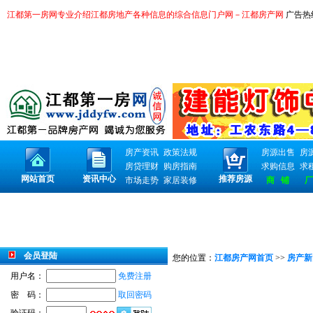
江都第一房网专业介绍江都房地产各种信息的综合信息门户网－江都房产网
广告热线：
房产资讯
政策法规
房源出售
房
房贷理财
购房指南
求购信息
求
网站首页
资讯中心
推荐房源
市场走势
家居装修
商 铺
厂
会员登陆
您的位置：
江都房产网首页
>>
房产新
用户名：
免费注册
密 码：
取回密码