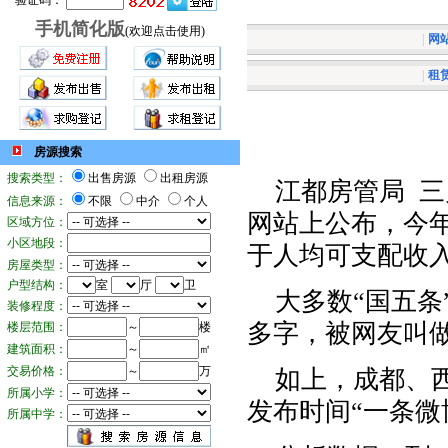
验证码：
手机简化版
(欢迎点击使用)
|
网
|
租
房源搜索
搜索类型：
出售房源
出租房源
江都房管局 三
信息来源：
不限
中介
个人
网站上公布，今
区域方位：
小区地段：
于人均可支配收
房屋类型：
户型结构：
室
厅
卫
大多数“国五条
装修程度：
多字，被网友叫做
楼层范围：
～
楼
建筑面积：
～
㎡
交易价格：
～
万
如上，成都、西
所属小学：
发布时间“一条微
所属中学：