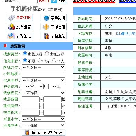
验证码：
手机简化版
(欢迎点击使用)
发布时间：
2026-02-02 15:28:46
信息来源：
中介
区域方位：
城南
[江都电子地
房屋类型：
套房
房源搜索
所在楼层：
4 楼
搜索类型：
出售房源
出租房源
房屋朝向：
朝南
信息来源：
不限
中介
个人
建成年份：
区域方位：
车库情况：
小区地段：
土地性质：
未知
房屋类型：
所属小学：
户型结构：
室
厅
卫
配套设施：
厨房,卫生间,家具,电
装修程度：
周边环境：
公园,菜场,公交车站,
楼层范围：
～
楼
建筑面积：
～
㎡
备注说明：
（电话：1801405767
交易价格：
～
万
所属小学：
所属中学：