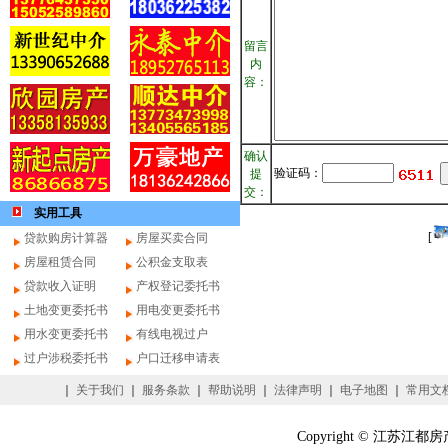
留言
内
容：
确认
验证码：
提
交：
实用工具
[
贷款购房计算器
房屋买卖合同
房屋租赁合同
公积金支取表
贷款收入证明
产权登记委托书
土地变更委托书
用电变更委托书
用水变更委托书
有线电视过户
过户涉税委托书
户口迁移申请表
｜
关于我们
｜
服务条款
｜
帮助说明
｜
法律声明
｜
电子地图
｜
常用文
Copyright © 江