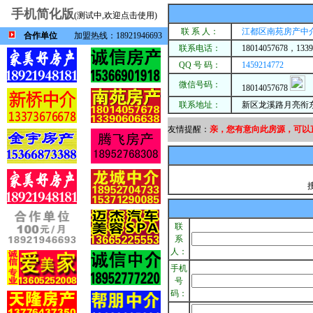
手机简化版
(测试中,欢迎点击使用)
联 系 人：
江都区南苑房产中
合作单位
加盟热线：18921946693
联系电话：
18014057678，1339
QQ 号 码：
1459214772
微信号码：
18014057678
联系地址：
新区龙溪路月亮衔
友情提醒：
亲，您有意向此房源，可以
搜
联
系
人：
手机
号
码：