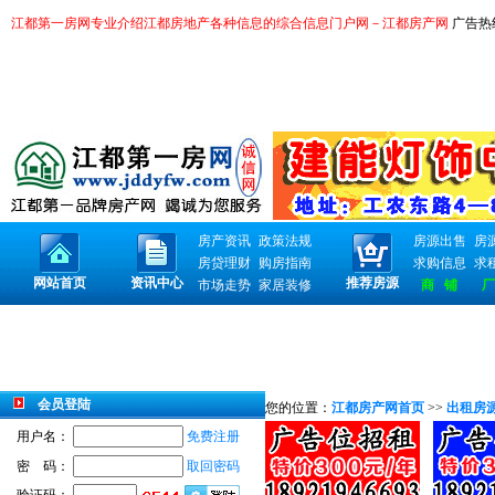
江都第一房网专业介绍江都房地产各种信息的综合信息门户网－江都房产网
广告热线：
房产资讯
政策法规
房源出售
房
房贷理财
购房指南
求购信息
求
网站首页
资讯中心
推荐房源
市场走势
家居装修
商 铺
厂
会员登陆
您的位置：
江都房产网首页
>>
出租房
用户名：
免费注册
密 码：
取回密码