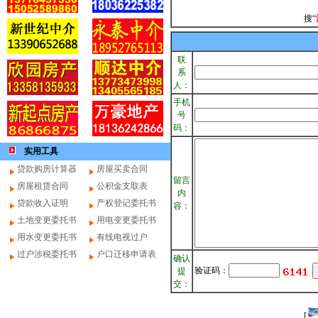
搜“
联
系
人：
手机
号
码：
实用工具
贷款购房计算器
房屋买卖合同
留言
房屋租赁合同
公积金支取表
内
贷款收入证明
产权登记委托书
容：
土地变更委托书
用电变更委托书
用水变更委托书
有线电视过户
过户涉税委托书
户口迁移申请表
确认
验证码：
提
交：
[