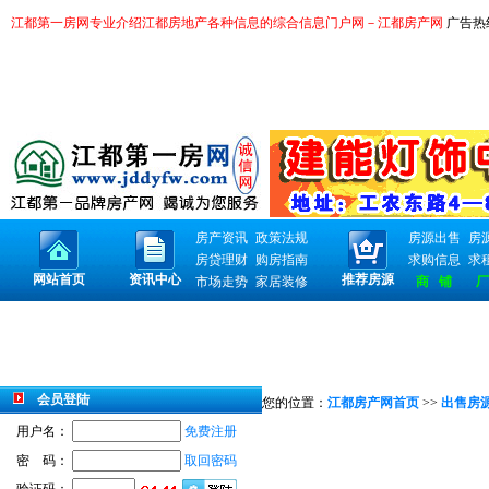
江都第一房网专业介绍江都房地产各种信息的综合信息门户网－江都房产网
广告热线：
房产资讯
政策法规
房源出售
房
房贷理财
购房指南
求购信息
求
网站首页
资讯中心
推荐房源
市场走势
家居装修
商 铺
厂
会员登陆
您的位置：
江都房产网首页
>>
出售房
用户名：
免费注册
密 码：
取回密码