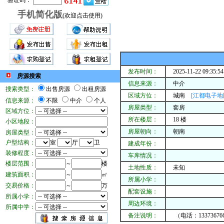
验证码：
手机简化版
(欢迎点击使用)
发布时间：
2025-11-22 09:35:54
房源搜索
信息来源：
中介
搜索类型：
出售房源
出租房源
区域方位：
城南
[江都电子地
信息来源：
不限
中介
个人
房屋类型：
套房
区域方位：
所在楼层：
18 楼
小区地段：
房屋朝向：
朝南
房屋类型：
户型结构：
室
厅
卫
建成年份：
装修程度：
车库情况：
楼层范围：
～
楼
土地性质：
未知
建筑面积：
～
㎡
所属小学：
交易价格：
～
万
配套设施：
所属小学：
周边环境：
所属中学：
备注说明：
（电话：1337367667