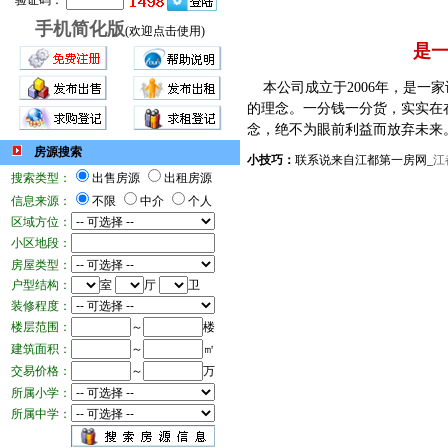
验证码：
手机简化版
(欢迎点击使用)
是
本公司成立于2006年，是一
的理念。一分钱一分货，实实在
念，绝不为眼前利益而放弃未来
房源搜索
小技巧：
联系说来自江都第一房网_
江
搜索类型：
出售房源
出租房源
信息来源：
不限
中介
个人
区域方位：
小区地段：
房屋类型：
户型结构：
室
厅
卫
装修程度：
楼层范围：
～
楼
建筑面积：
～
㎡
交易价格：
～
万
所属小学：
所属中学：