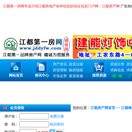
江都第一房网专业介绍江都房地产各种信息的综合信息门户网－江都房产网
广告热线：
房产资讯
政策法规
房源出售
房
房贷理财
购房指南
求购信息
求
网站首页
资讯中心
推荐房源
市场走势
家居装修
商 铺
厂
会员登陆
您的位置：
江都房产网首页
>>
江都海
用户名：
免费注册
密 码：
取回密码