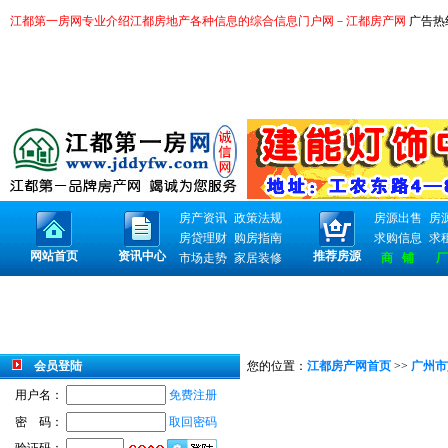
江都第一房网专业介绍江都房地产各种信息的综合信息门户网－江都房产网
广告热线：
房产资讯
政策法规
房源出售
房
房贷理财
购房指南
求购信息
求
网站首页
资讯中心
推荐房源
市场走势
家居装修
商 铺
厂
会员登陆
您的位置：
江都房产网首页
>>
广州市
用户名：
免费注册
密 码：
取回密码