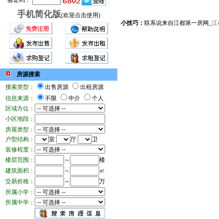
验证码：
手机简化版
(欢迎点击使用)
小技巧：
联系说来自江都第一房网_
江
房源搜索
搜索类型：
出售房源
出租房源
信息来源：
不限
中介
个人
区域方位：
小区地段：
房屋类型：
户型结构：
室
厅
卫
装修程度：
楼层范围：
～
楼
建筑面积：
～
㎡
交易价格：
～
万
所属小学：
所属中学：